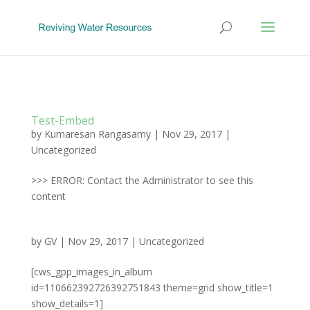
Test-Embed
by
Kumaresan Rangasamy
|
Nov 29, 2017
|
Uncategorized
>>> ERROR: Contact the Administrator to see this
content
by
GV
|
Nov 29, 2017
|
Uncategorized
[cws_gpp_images_in_album
id=110662392726392751843 theme=grid show_title=1
show_details=1]